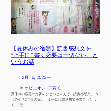
【夏休みの宿題】読書感想文を
“上手に” 書く必要は一切ない、と
いうお話
12月 16, 2023
—
in
オピニオン
, 
子育て
夏休みの宿題の定番のひとつと言えば、読書感想文。 う
ちの小学2年生の娘が、上手に読書感想文を書こうとし
て、1行…