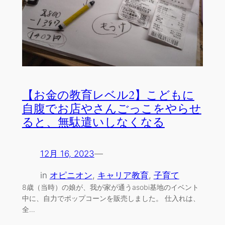
【お金の教育レベル2】こどもに
自腹でお店やさんごっこをやらせ
ると、無駄遣いしなくなる
12月 16, 2023
—
in
オピニオン
, 
キャリア教育
, 
子育て
8歳（当時）の娘が、我が家が通うasobi基地のイベント
中に、自力でポップコーンを販売しました。 仕入れは、
全…