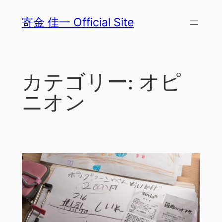
内
寄金 佳一 Official Site
容
を
ス
キ
カテゴリー:
オピ
ッ
プ
ニオン