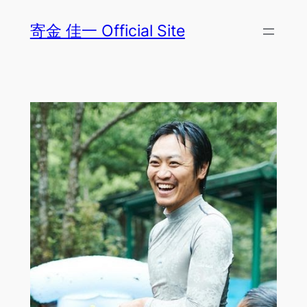
内
寄金 佳一 Official Site
容
を
ス
キ
ッ
プ