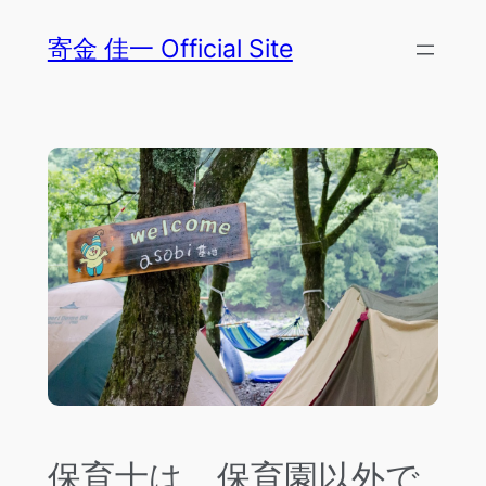
内
寄金 佳一 Official Site
容
を
ス
キ
ッ
プ
保育士は、保育園以外で