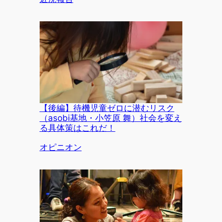
【後編】待機児童ゼロに潜むリスク
（asobi基地・小笠原 舞）社会を変え
る具体策はこれだ！
関連理由
オピニオン