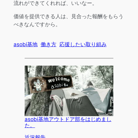
流れができてくれれば、いいなー。
価値を提供できる人は、見合った報酬をもらう
べきなんですから。
asobi基地
働き方
応援したい取り組み
asobi基地アウトドア部をはじめまし
た。
関連理由
近況報告