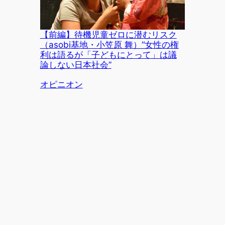
【前編】待機児童ゼロに潜むリスク
（asobi基地・小笠原 舞）“女性の権
利は語るが「子どもにとって」は議
論しない日本社会”
関連理由
オピニオン
寄金 佳一 Official Site
教育＆アウトドア事業、Webマーケティング
Webマーケティング
オピニオン
趣味