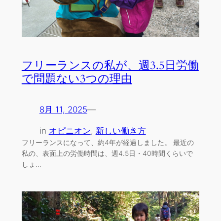
フリーランスの私が、週3.5日労働
で問題ない3つの理由
8月 11, 2025
—
in
オピニオン
, 
新しい働き方
フリーランスになって、約4年が経過しました。 最近の
私の、表面上の労働時間は、週4.5日・40時間くらいで
しょ…