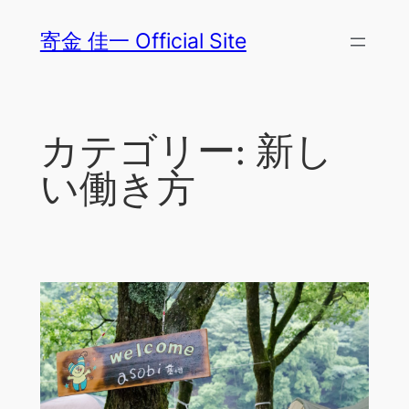
内
寄金 佳一 Official Site
容
を
ス
キ
カテゴリー:
新し
ッ
プ
い働き方