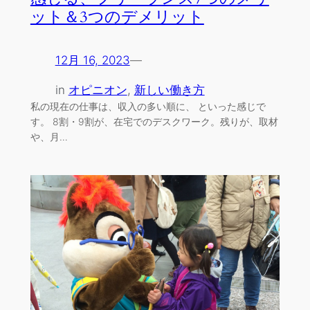
ット＆3つのデメリット
12月 16, 2023
—
in
オピニオン
, 
新しい働き方
私の現在の仕事は、収入の多い順に、 といった感じで
す。 8割・9割が、在宅でのデスクワーク。残りが、取材
や、月…