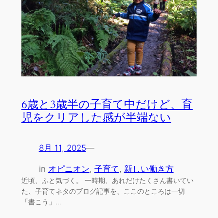
6歳と3歳半の子育て中だけど、育
児をクリアした感が半端ない
8月 11, 2025
—
in
オピニオン
, 
子育て
, 
新しい働き方
近頃、ふと気づく。 一時期、あれだけたくさん書いてい
た、子育てネタのブログ記事を、ここのところは一切
「書こう」…