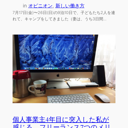
in
オピニオン
, 
新しい働き方
7月17日(金)〜26日(日)の9泊10日で、子どもたち2人を連
れて、キャンプをしてきました（妻は、うち3日間…
個人事業主4年目に突入した私が
感じる、フリーランス7つのメリ