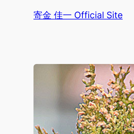
内
寄金 佳一 Official Site
容
を
ス
キ
ッ
プ