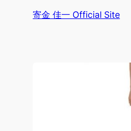
内
寄金 佳一 Official Site
容
を
ス
キ
ッ
プ