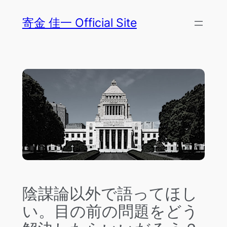
内
寄金 佳一 Official Site
容
を
ス
キ
ッ
プ
陰謀論以外で語ってほし
い。目の前の問題をどう