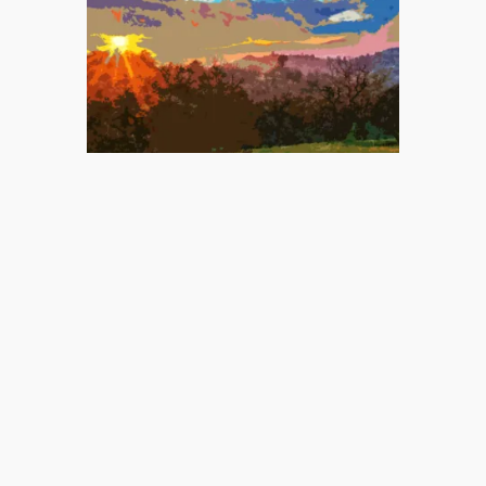
いま私たちは “思考停止” とどう向き
合うべきなのか
関連理由
オピニオン
寄金 佳一 Official Site
教育＆アウトドア事業、Webマーケティング