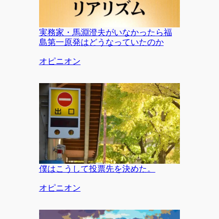
実務家・馬淵澄夫がいなかったら福
島第一原発はどうなっていたのか
関連理由
オピニオン
僕はこうして投票先を決めた。
関連理由
オピニオン