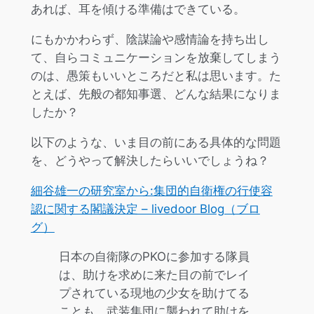
あれば、耳を傾ける準備はできている。
にもかかわらず、陰謀論や感情論を持ち出し
て、自らコミュニケーションを放棄してしまう
のは、愚策もいいところだと私は思います。た
とえば、先般の都知事選、どんな結果になりま
したか？
以下のような、いま目の前にある具体的な問題
を、どうやって解決したらいいでしょうね？
細谷雄一の研究室から:集団的自衛権の行使容
認に関する閣議決定 – livedoor Blog（ブロ
グ）
日本の自衛隊のPKOに参加する隊員
は、助けを求めに来た目の前でレイ
プされている現地の少女を助けてる
ことも、武装集団に襲われて助けを