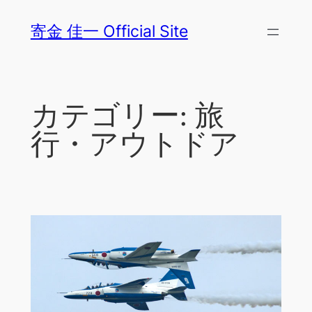
内
寄金 佳一 Official Site
容
を
ス
キ
カテゴリー:
旅
ッ
プ
行・アウトドア