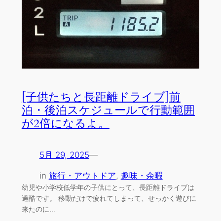
[子供たちと長距離ドライブ]前
泊・後泊スケジュールで行動範囲
が2倍になるよ。
5月 29, 2025
—
in
旅行・アウトドア
, 
趣味・余暇
幼児や小学校低学年の子供にとって、長距離ドライブは
過酷です。 移動だけで疲れてしまって、せっかく遊びに
来たのに…