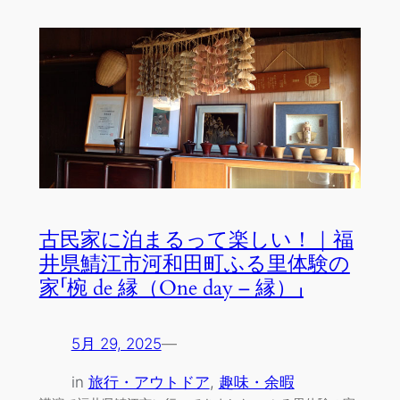
古民家に泊まるって楽しい！｜福
井県鯖江市河和田町ふる里体験の
家「椀 de 縁（One day – 縁）」
5月 29, 2025
—
in
旅行・アウトドア
, 
趣味・余暇