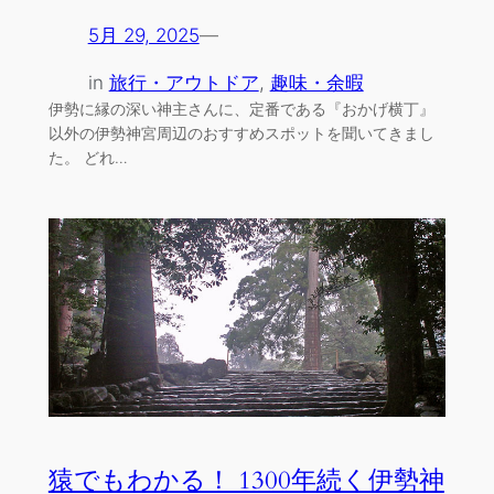
5月 29, 2025
—
in
旅行・アウトドア
, 
趣味・余暇
伊勢に縁の深い神主さんに、定番である『おかげ横丁』
以外の伊勢神宮周辺のおすすめスポットを聞いてきまし
た。 どれ…
猿でもわかる！ 1300年続く伊勢神