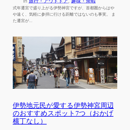
in
旅行・アウトドア
, 
趣味・余暇
式年遷宮で盛り上がる伊勢神宮ですが、首都圏からはや
や遠く、気軽に参拝に行ける距離ではないのも事実。 ま
た遷宮が…
伊勢地元民が愛する伊勢神宮周辺
のおすすめスポット7つ（おかげ
横丁なし）