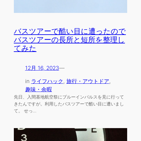
バスツアーで酷い目に遭ったので
バスツアーの長所と短所を整理し
てみた
12月 16, 2023
—
in
ライフハック
, 
旅行・アウトドア
, 
趣味・余暇
先日、入間基地航空祭にブルーインパルスを見に行って
きたんですが。利用したバスツアーで酷い目に遭いまし
て。 せっ…