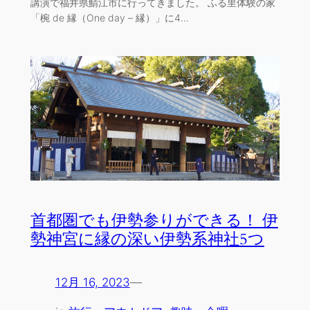
講演で福井県鯖江市に行ってきました。 ふる里体験の家
「椀 de 縁（One day – 縁）」に4…
首都圏でも伊勢参りができる！ 伊
勢神宮に縁の深い伊勢系神社5つ
12月 16, 2023
—