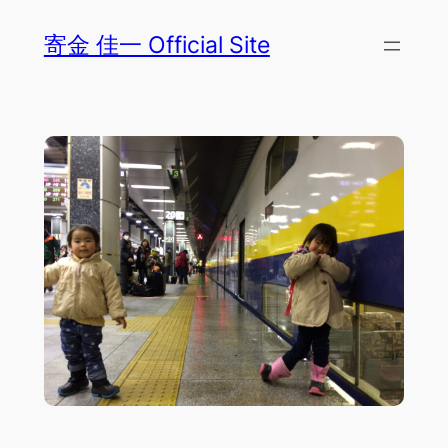
内
寄金 佳一 Official Site
容
を
ス
キ
ッ
プ