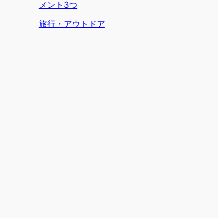
メント3つ
関連理由
旅行・アウトドア
寄金 佳一 Official Site
教育＆アウトドア事業、Webマーケティング
Webマーケティング
オピニオン
趣味
SEO・デジタルマーケ
政治
書籍紹介
Webメディア運営
キャリア教育
ライフハック
Webライティング
新しい働き方
旅行・アウトドア