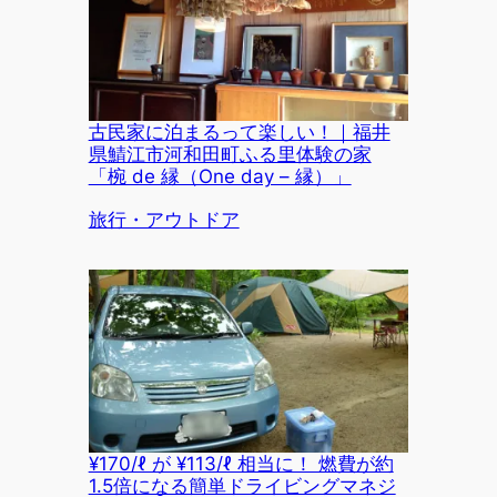
古民家に泊まるって楽しい！｜福井
県鯖江市河和田町ふる里体験の家
「椀 de 縁（One day – 縁）」
関連理由
旅行・アウトドア
¥170/ℓ が ¥113/ℓ 相当に！ 燃費が約
1.5倍になる簡単ドライビングマネジ