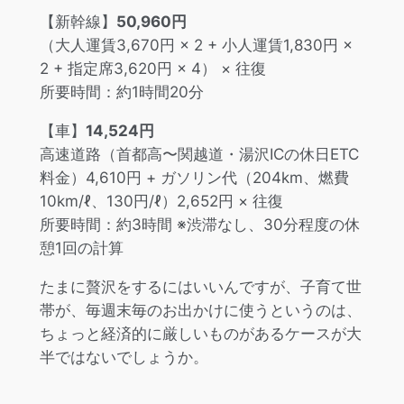
【新幹線】
50,960円
（大人運賃3,670円 × 2 + 小人運賃1,830円 ×
2 + 指定席3,620円 × 4） × 往復
所要時間：約1時間20分
【車】
14,524円
高速道路（首都高〜関越道・湯沢ICの休日ETC
料金）4,610円 + ガソリン代（204km、燃費
10km/ℓ、130円/ℓ）2,652円 × 往復
所要時間：約3時間 ※渋滞なし、30分程度の休
憩1回の計算
たまに贅沢をするにはいいんですが、子育て世
帯が、毎週末毎のお出かけに使うというのは、
ちょっと経済的に厳しいものがあるケースが大
半ではないでしょうか。