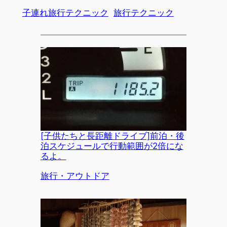
子連れ旅行テクニック
旅行テクニック
[子供たちと長距離ドライブ]前泊・後
泊スケジュールで行動範囲が2倍にな
るよ。
関連理由
旅行・アウトドア