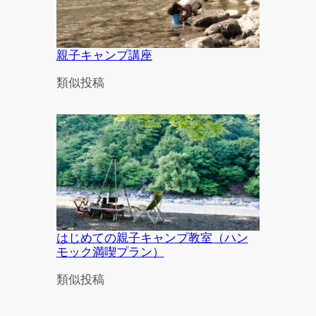
親子キャンプ講座
関連理由
類似投稿
はじめての親子キャンプ教室（ハン
モック満喫プラン）
関連理由
類似投稿