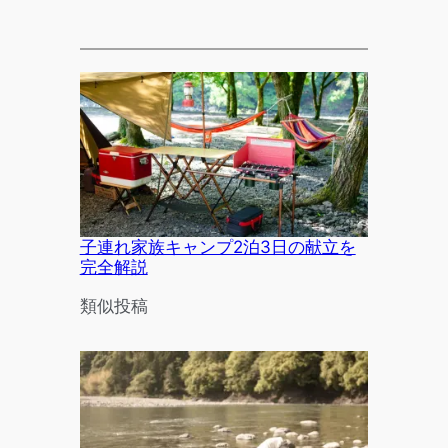
子連れ家族キャンプ2泊3日の献立を
完全解説
関連理由
類似投稿