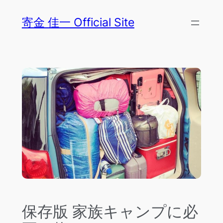
内
寄金 佳一 Official Site
容
を
ス
キ
ッ
プ
保存版 家族キャンプに必