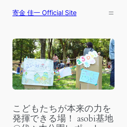
内
寄金 佳一 Official Site
容
を
ス
キ
ッ
プ
こどもたちが本来の力を
発揮できる場！ asobi基地