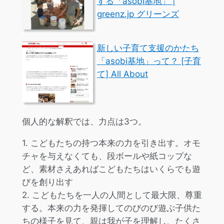
する「asobi基地」 |
greenz.jp グリーンズ
新しい子育て支援のかたち
「asobi基地」って？ [子育
て] All About
個人的な解釈では、力点は3つ。
1. こどもたちの持つ本来の力を引き出す。オモ
チャを与えなくても、段ボールや紙コップな
ど、素材さえあればこどもたちはいくらでも遊
びを創り出す
2. こどもたちを一人の人間として最大限、尊重
する。本来の力を発揮してのびのび遊ぶ子供た
ちの様子を見て、親は我が子を理解し、たくさ