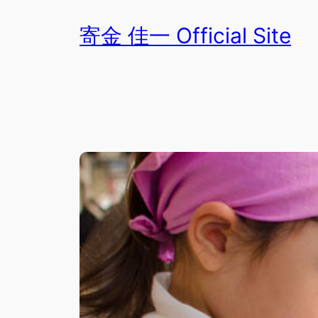
内
寄金 佳一 Official Site
容
を
ス
キ
ッ
プ