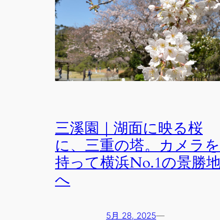
三溪園｜湖面に映る桜
に、三重の塔。カメラを
持って横浜No.1の景勝
へ
5月 28, 2025
—