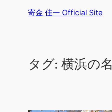
内
寄金 佳一 Official Site
容
を
ス
キ
ッ
プ
タグ:
横浜の