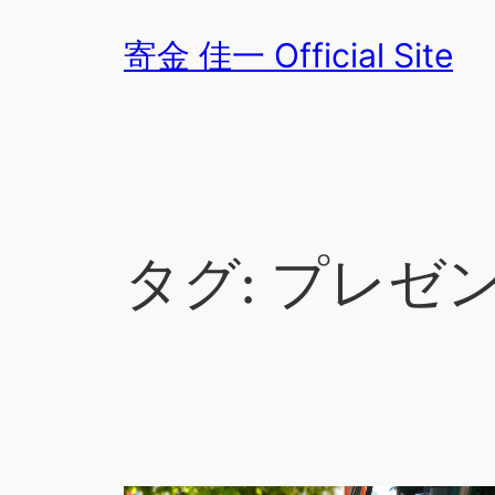
内
寄金 佳一 Official Site
容
を
ス
キ
ッ
プ
タグ:
プレゼ