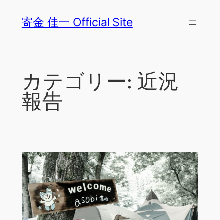
内
寄金 佳一 Official Site
容
を
ス
キ
カテゴリー:
近況
ッ
プ
報告